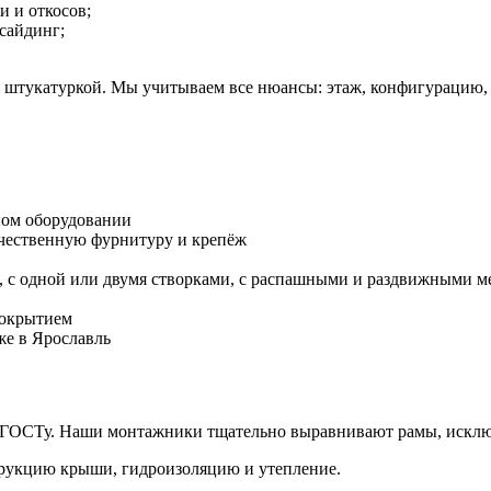
и и откосов;
 сайдинг;
штукатуркой. Мы учитываем все нюансы: этаж, конфигурацию, н
ном оборудовании
ачественную фурнитуру и крепёж
, с одной или двумя створками, с распашными и раздвижными 
покрытием
же в Ярославль
по ГОСТу. Наши монтажники тщательно выравнивают рамы, исклю
трукцию крыши, гидроизоляцию и утепление.